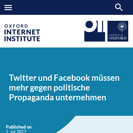
Twitter
OII
NEWS & EVENTS
NEWS
>
>
>
und
Facebook
Twitter und Facebook müssen
müssen
mehr
mehr gegen politische
gegen
politische
Propaganda unternehmen
Propaganda
unternehmen
Published on
1 Jul
2017